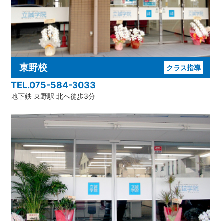
東野校
クラス指導
TEL.075-584-3033
地下鉄 東野駅 北へ徒歩3分