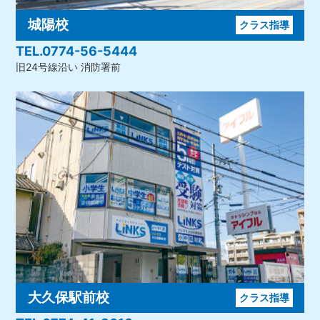
城陽校
クラス指導
TEL.0774-56-5444
旧24号線沿い 消防署前
大久保駅前校
クラス指導