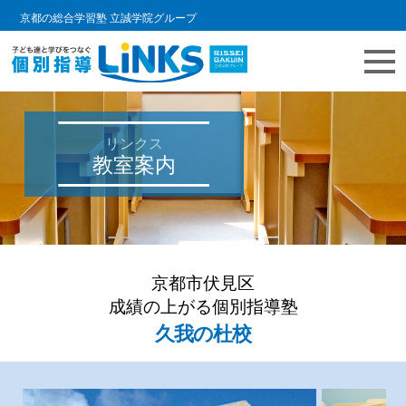
京都の総合学習塾 立誠学院グループ
リンクス
教室案内
京都市伏見区
成績の上がる個別指導塾
久我の杜校