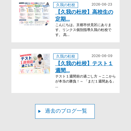
2026-06-23
久我の杜校
【久我の杜校】高校生の
定期…
こんにちは。京都市伏見区にありま
す、リンクス個別指導久我の杜校で
す。 高…
2026-06-09
久我の杜校
【久我の杜校】テスト１
週間…
テスト１週間前の過ごし方 ～ここから
が本当の勝負！～ 「まだ１週間ある」
…
過去のブログ一覧