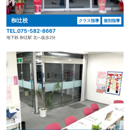
椥辻校
クラス指導
個別指導
TEL.075-582-8667
地下鉄 椥辻駅 北へ徒歩2分