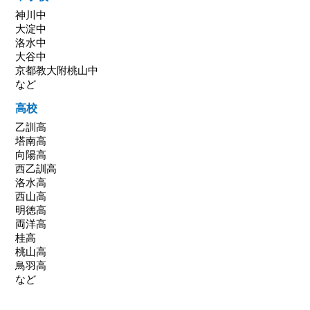
神川中
大淀中
洛水中
大谷中
京都教大附桃山中
など
高校
乙訓高
塔南高
向陽高
西乙訓高
洛水高
西山高
明徳高
両洋高
桂高
桃山高
鳥羽高
など