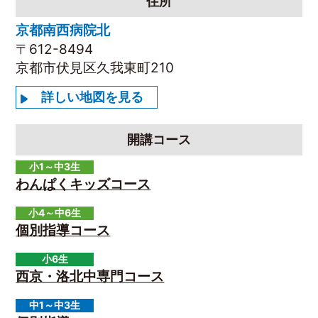
住所
京都南西病院北
〒612-8494
京都市伏見区久我東町210
詳しい地図を見る
開講コース
小1～中3生
わんぱくキッズコース
小4～中6生
個別指導コース
小6生
西京・洛北中専門コース
中1～中3生