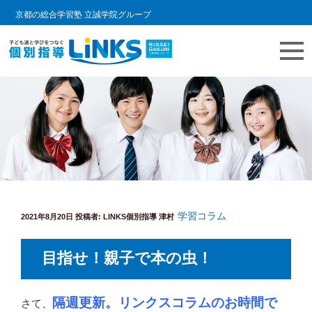
京都の総合学習塾 立誠学院グループ
コ
教室情報ブログ | LINKS個別指導
個別指導塾 リンクスの日常をご紹介します。
ン
テ
ン
ツ
へ
ス
キ
学習コラム
投
ッ
2021年8月20日
投稿者:
LINKS個別指導 津村
稿
プ
日:
目指せ！親子で本の虫！
隔週更新。リンクスコラムのお時間で
さて、