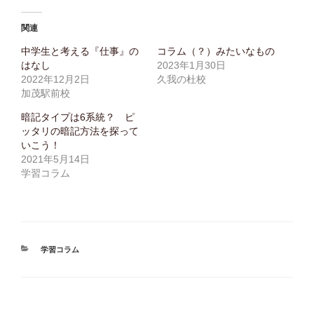
て
T
o
L
w
k
I
i
で
N
関連
t
共
E
t
有
で
e
す
共
中学生と考える『仕事』の
コラム（？）みたいなもの
r
る
有
はなし
2023年1月30日
で
に
(
共
は
新
2022年12月2日
久我の杜校
有
ク
し
(
リ
い
加茂駅前校
新
ッ
ウ
し
ク
ィ
暗記タイプは6系統？ ピ
い
し
ン
ウ
て
ド
ッタリの暗記方法を探って
ィ
く
ウ
ン
だ
で
いこう！
ド
さ
開
2021年5月14日
ウ
い
き
で
(
ま
学習コラム
開
新
す
き
し
)
ま
い
す
ウ
)
ィ
ン
ド
ウ
で
カ
学習コラム
開
き
テ
ま
ゴ
す
)
リ
ー