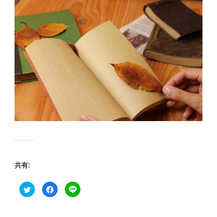
共有:
ク
F
ク
リ
a
リ
ッ
c
ッ
ク
e
ク
し
b
し
て
o