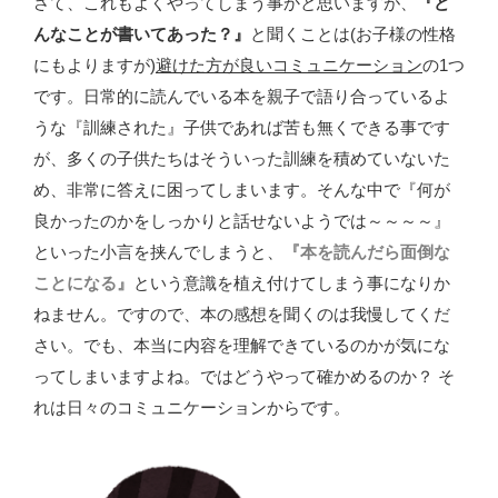
さて、これもよくやってしまう事かと思いますが、
『ど
んなことが書いてあった？』
と聞くことは(お子様の性格
にもよりますが)
避けた方が良いコミュニケーション
の1つ
です。日常的に読んでいる本を親子で語り合っているよ
うな『訓練された』子供であれば苦も無くできる事です
が、多くの子供たちはそういった訓練を積めていないた
め、非常に答えに困ってしまいます。そんな中で『何が
良かったのかをしっかりと話せないようでは～～～～』
といった小言を挟んでしまうと、
『本を読んだら面倒な
ことになる』
という意識を植え付けてしまう事になりか
ねません。ですので、本の感想を聞くのは我慢してくだ
さい。でも、本当に内容を理解できているのかが気にな
ってしまいますよね。ではどうやって確かめるのか？ そ
れは日々のコミュニケーションからです。