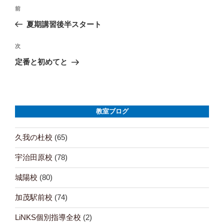
投
前
前
の
夏期講習後半スタート
稿
投
ナ
稿
次
次
の
定番と初めてと
ビ
投
ゲ
稿
ー
教室ブログ
シ
ョ
久我の杜校
(65)
ン
宇治田原校
(78)
城陽校
(80)
加茂駅前校
(74)
LiNKS個別指導全校
(2)