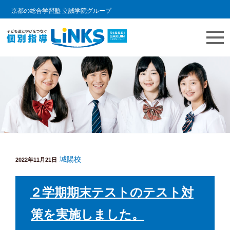
京都の総合学習塾 立誠学院グループ
コ
教室情報ブログ | LINKS個別指導
個別指導塾 リンクスの日常をご紹介します。
ン
テ
ン
ツ
へ
ス
キ
城陽校
投
ッ
2022年11月21日
稿
プ
日:
２学期期末テストのテスト対
策を実施しました。