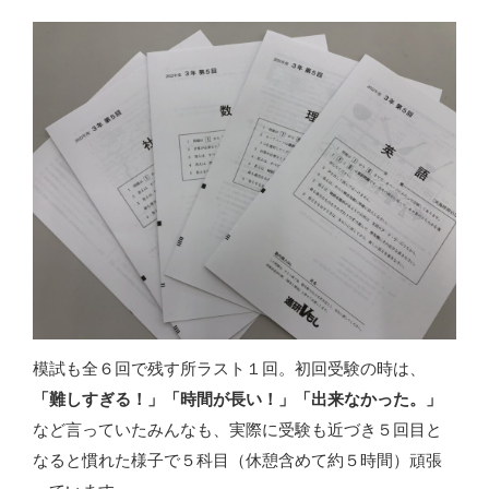
い
し
ン
ウ
て
ド
ィ
く
ウ
ン
だ
で
ド
さ
開
ウ
い
き
で
(
ま
開
新
す
き
し
)
ま
い
す
ウ
)
ィ
ン
ド
ウ
で
開
き
ま
す
)
模試も全６回で残す所ラスト１回。初回受験の時は、
「難しすぎる！」「時間が長い！」「出来なかった。」
など言っていたみんなも、実際に受験も近づき５回目と
なると慣れた様子で５科目（休憩含めて約５時間）頑張