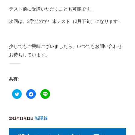
テスト前に受講いただくことも可能です。
次回は、3学期の学年末テスト（2月下旬）になります！
少しでもご興味ございましたら、いつでもお問い合わせ
お待ちしています。
共有:
ク
F
ク
リ
a
リ
ッ
c
ッ
ク
e
ク
し
b
し
て
o
て
T
o
L
w
k
城陽校
I
投
2022年11月12日
i
で
N
稿
t
共
E
t
有
で
日:
e
す
共