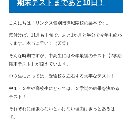
期末テストまであと10日！
r
る
有
で
に
(
共
は
新
有
ク
し
(
リ
い
新
ッ
ウ
し
ク
こんにちは！リンクス個別指導城陽校の栗本です。
ィ
い
し
ン
ウ
て
ド
ィ
く
ウ
気付けば、11月も中旬で、あと1か月と半分で今年も終わ
ン
だ
で
ド
さ
開
ります。本当に早い！（苦笑）
ウ
い
き
で
(
ま
開
新
す
き
し
)
そんな時期ですが、中高生には今年最後のテスト【2学期
ま
い
す
ウ
期末テスト】が控えています。
)
ィ
ン
ド
ウ
中３生にとっては、受験校を左右する大事なテスト！
で
開
き
中１・２生や高校生にとっては、２学期の結果を決める
ま
す
テスト！
)
それぞれに頑張らないといけない理由はきっとあるは
ず。