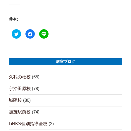
共有:
ク
F
ク
リ
a
リ
ッ
c
ッ
ク
e
ク
し
b
し
て
o
て
T
o
L
w
k
I
i
で
N
教室ブログ
t
共
E
t
有
で
e
す
共
r
る
有
久我の杜校
(65)
で
に
(
共
は
新
有
ク
し
宇治田原校
(78)
(
リ
い
新
ッ
ウ
し
ク
ィ
い
し
ン
城陽校
(80)
ウ
て
ド
ィ
く
ウ
ン
だ
で
加茂駅前校
(74)
ド
さ
開
ウ
い
き
で
(
ま
LiNKS個別指導全校
(2)
開
新
す
き
し
)