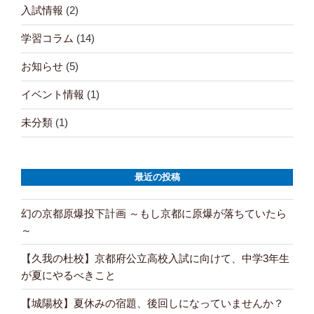
ま
い
す
ウ
入試情報
(2)
)
ィ
ン
ド
学習コラム
(14)
ウ
で
開
お知らせ
(5)
き
ま
す
)
イベント情報
(1)
未分類
(1)
最近の投稿
幻の京都原爆投下計画 ～もし京都に原爆が落ちていたら
～
【久我の杜校】京都府公立高校入試に向けて、中学3年生
が夏にやるべきこと
【城陽校】夏休みの宿題、後回しになっていませんか？