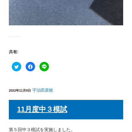
共有:
ク
F
ク
リ
a
リ
ッ
c
ッ
ク
e
ク
し
b
し
て
o
て
T
o
L
w
宇治田原校
k
I
投
2022年11月9日
i
で
N
稿
t
共
E
t
有
で
日:
e
す
共
11月度中３模試
r
る
有
で
に
(
共
は
新
有
ク
し
(
リ
い
新
ッ
ウ
し
ク
第５回中３模試を実施しました。
ィ