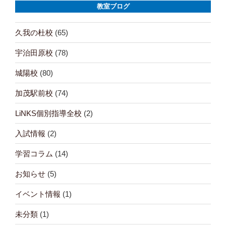
教室ブログ
シ
ョ
久我の杜校
(65)
ン
宇治田原校
(78)
城陽校
(80)
加茂駅前校
(74)
LiNKS個別指導全校
(2)
入試情報
(2)
学習コラム
(14)
お知らせ
(5)
イベント情報
(1)
未分類
(1)