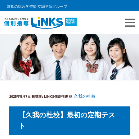
京都の総合学習塾 立誠学院グループ
コ
教室情報ブログ | LINKS個別指導
個別指導塾 リンクスの日常をご紹介します。
ン
テ
ン
ツ
へ
ス
キ
久我の杜校
投
ッ
2025年5月7日
投稿者:
LINKS個別指導 林
稿
プ
日:
【久我の杜校】最初の定期テス
ト