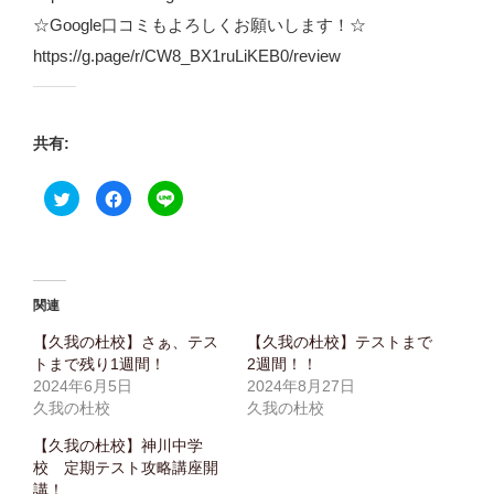
☆Google口コミもよろしくお願いします！☆
https://g.page/r/CW8_BX1ruLiKEB0/review
共有:
ク
F
ク
リ
a
リ
ッ
c
ッ
ク
e
ク
し
b
し
て
o
て
T
o
L
w
k
I
i
で
N
関連
t
共
E
t
有
で
e
す
共
【久我の杜校】さぁ、テス
【久我の杜校】テストまで
r
る
有
トまで残り1週間！
2週間！！
で
に
(
共
は
新
2024年6月5日
2024年8月27日
有
ク
し
(
リ
い
久我の杜校
久我の杜校
新
ッ
ウ
し
ク
ィ
【久我の杜校】神川中学
い
し
ン
ウ
て
ド
校 定期テスト攻略講座開
ィ
く
ウ
ン
だ
で
講！