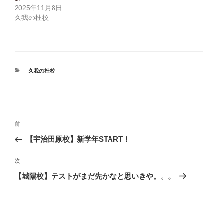
ド
さ
開
2025年11月8日
ウ
い
き
で
(
ま
久我の杜校
開
新
す
き
し
)
ま
い
す
ウ
)
ィ
ン
ド
ウ
で
カ
久我の杜校
開
き
テ
ま
ゴ
す
)
リ
ー
投
前
前
の
【宇治田原校】新学年START！
稿
投
ナ
稿
次
次
の
【城陽校】テストがまだ先かなと思いきや。。。
ビ
投
ゲ
稿
ー