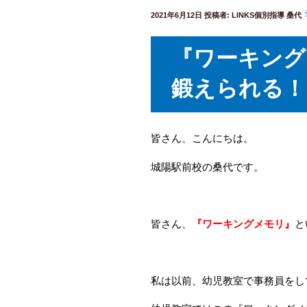
投
2021年6月12日
投稿者:
LINKS個別指導 桑代
稿
日:
『ワーキング
鍛えられる！
皆さん、こんにちは。
城陽駅前校の桑代です。
皆さん、
『ワーキングメモリ』
と
私は以前、幼児教室で事務員をし