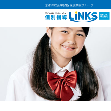
京都の総合学習塾 立誠学院グループ
コ
ン
テ
ン
ツ
へ
ス
キ
ッ
プ