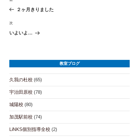
投
前
の
２ヶ月きりました
稿
投
ナ
稿
次
次
の
いよいよ…
ビ
投
ゲ
稿
ー
教室ブログ
シ
ョ
久我の杜校
(65)
ン
宇治田原校
(78)
城陽校
(80)
加茂駅前校
(74)
LiNKS個別指導全校
(2)