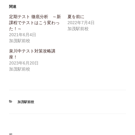
w
k
I
i
で
N
関連
t
共
E
t
有
で
e
す
共
定期テスト 徹底分析 ～新
夏を前に
r
る
有
課程でテストはこう変わっ
2022年7月4日
で
に
(
共
は
新
た！～
加茂駅前校
有
ク
し
(
リ
い
2021年6月4日
新
ッ
ウ
加茂駅前校
し
ク
ィ
い
し
ン
ウ
て
ド
泉川中テスト対策攻略講
ィ
く
ウ
ン
だ
で
座！
ド
さ
開
2023年6月20日
ウ
い
き
で
(
ま
加茂駅前校
開
新
す
き
し
)
ま
い
す
ウ
)
ィ
ン
ド
ウ
で
カ
加茂駅前校
開
き
テ
ま
ゴ
す
)
リ
ー
前