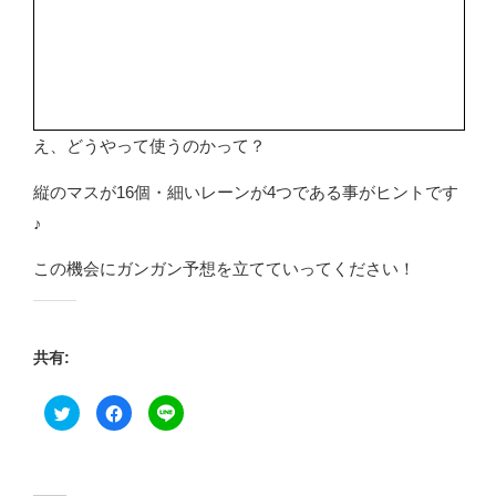
え、どうやって使うのかって？
縦のマスが16個・細いレーンが4つである事がヒントです
♪
この機会にガンガン予想を立てていってください！
共有:
ク
F
ク
リ
a
リ
ッ
c
ッ
ク
e
ク
し
b
し
て
o
て
T
o
L