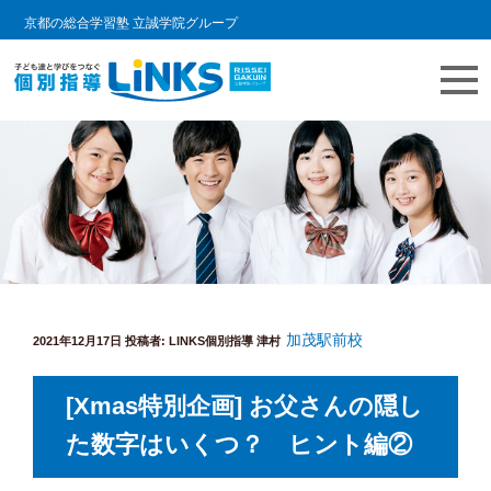
京都の総合学習塾 立誠学院グループ
コ
教室情報ブログ | LINKS個別指導
個別指導塾 リンクスの日常をご紹介します。
ン
テ
ン
ツ
へ
ス
キ
加茂駅前校
投
ッ
2021年12月17日
投稿者:
LINKS個別指導 津村
稿
プ
日:
[Xmas特別企画] お父さんの隠し
た数字はいくつ？ ヒント編②