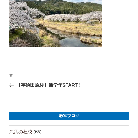
投
前
前
の
【宇治田原校】新学年START！
稿
投
ナ
稿
ビ
教室ブログ
ゲ
久我の杜校
(65)
ー