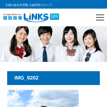
京都の総合学習塾 立誠学院グループ
コ
教室情報ブログ | LINKS個別指導
個別指導塾 リンクスの日常をご紹介します。
ン
テ
ン
ツ
へ
ス
キ
ッ
IMG_9202
プ