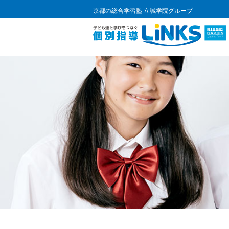
京都の総合学習塾 立誠学院グループ
コ
ン
テ
ン
ツ
へ
ス
キ
ッ
プ