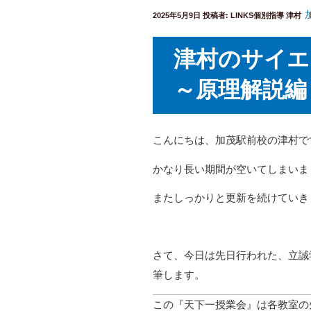
投
2025年5月9日
投稿者:
LINKS個別指導 津村
稿
日:
津村のサイ
～原理解説編
こんにちは、加茂駅前校の津村で
かなり長い期間が空いてしまいまし
またしっかりと更新を続けていき
さて、今日は先日行われた、立誠
筆します。
この『天下一授業会』は各教室の