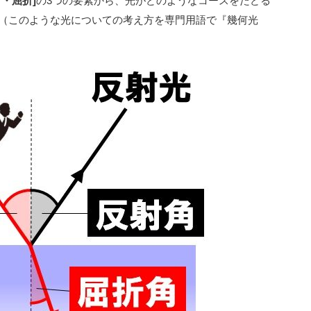
・屈折]
の3つの要素から、光がどのようなコースをたどる
（このような光についての考え方を専門用語で『幾何光