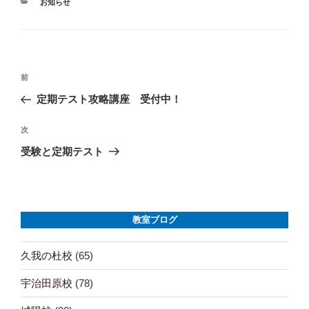
カ
お知らせ
ド
テ
ウ
で
ゴ
開
リ
き
ま
ー
す
)
投
前
前
の
定期テスト攻略講座 受付中！
稿
投
ナ
稿
次
次
の
受験と定期テスト
ビ
投
ゲ
稿
ー
教室ブログ
シ
ョ
久我の杜校
(65)
ン
宇治田原校
(78)