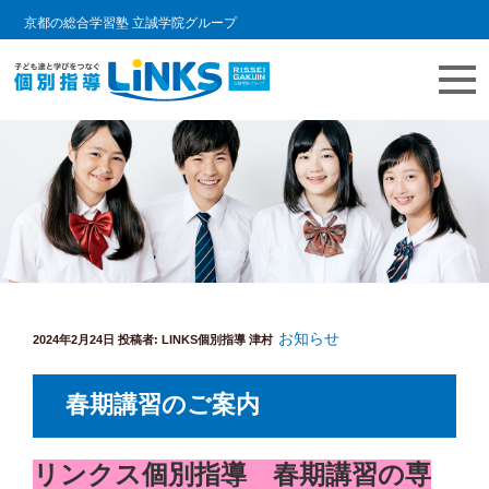
京都の総合学習塾 立誠学院グループ
コ
教室情報ブログ | LINKS個別指導
個別指導塾 リンクスの日常をご紹介します。
ン
テ
ン
ツ
へ
ス
キ
お知らせ
投
ッ
2024年2月24日
投稿者:
LINKS個別指導 津村
稿
プ
日:
春期講習のご案内
リンクス個別指導 春期講習の専