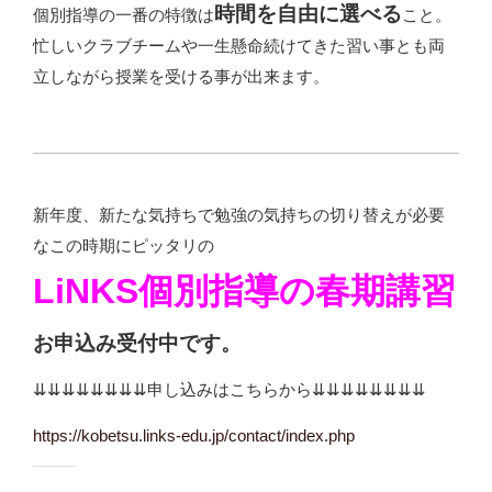
時間を自由に選べる
個別指導の一番の特徴は
こと。
忙しいクラブチームや一生懸命続けてきた習い事とも両
立しながら授業を受ける事が出来ます。
新年度、新たな気持ちで勉強の気持ちの切り替えが必要
なこの時期にピッタリの
LiNKS個別指導の春期講習
お申込み受付中です。
⇊⇊⇊⇊⇊⇊⇊⇊申し込みはこちらから⇊⇊⇊⇊⇊⇊⇊⇊
https://kobetsu.links-edu.jp/contact/index.php