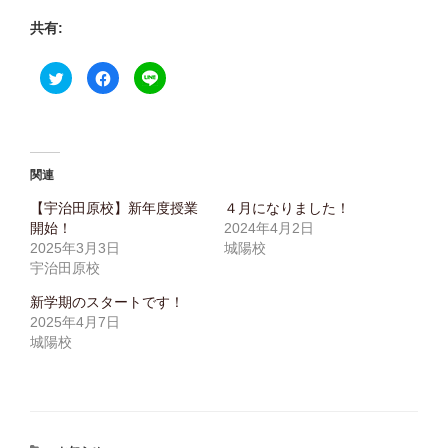
共有:
ク
F
ク
リ
a
リ
ッ
c
ッ
ク
e
ク
し
b
し
て
o
て
T
o
L
w
k
I
i
で
N
関連
t
共
E
t
有
で
e
す
共
【宇治田原校】新年度授業
４月になりました！
r
る
有
開始！
2024年4月2日
で
に
(
共
は
新
2025年3月3日
城陽校
有
ク
し
(
リ
い
宇治田原校
新
ッ
ウ
し
ク
ィ
新学期のスタートです！
い
し
ン
ウ
て
ド
2025年4月7日
ィ
く
ウ
ン
だ
で
城陽校
ド
さ
開
ウ
い
き
で
(
ま
開
新
す
き
し
)
ま
い
す
ウ
)
ィ
ン