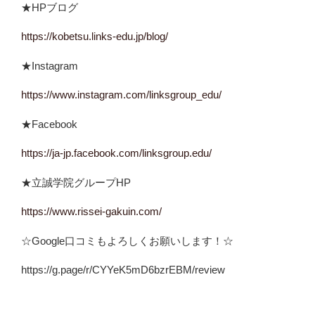
★HPブログ
https://kobetsu.links-edu.jp/blog/
★Instagram
https://www.instagram.com/linksgroup_edu/
★Facebook
https://ja-jp.facebook.com/linksgroup.edu/
★立誠学院グループHP
https://www.rissei-gakuin.com/
☆Google口コミもよろしくお願いします！☆
https://g.page/r/CYYeK5mD6bzrEBM/review