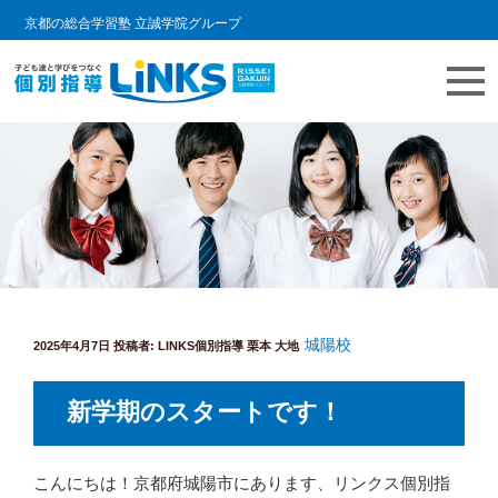
京都の総合学習塾 立誠学院グループ
コ
教室情報ブログ | LINKS個別指導
個別指導塾 リンクスの日常をご紹介します。
ン
テ
ン
ツ
へ
ス
キ
城陽校
投
ッ
2025年4月7日
投稿者:
LINKS個別指導 栗本 大地
稿
プ
日:
新学期のスタートです！
こんにちは！京都府城陽市にあります、リンクス個別指