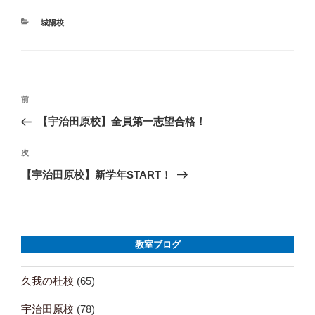
す
ウ
)
ィ
ン
カ
城陽校
ド
テ
ウ
で
ゴ
開
リ
き
ま
ー
す
)
投
前
前
の
【宇治田原校】全員第一志望合格！
稿
投
ナ
稿
次
次
の
【宇治田原校】新学年START！
ビ
投
ゲ
稿
ー
教室ブログ
シ
ョ
久我の杜校
(65)
ン
宇治田原校
(78)