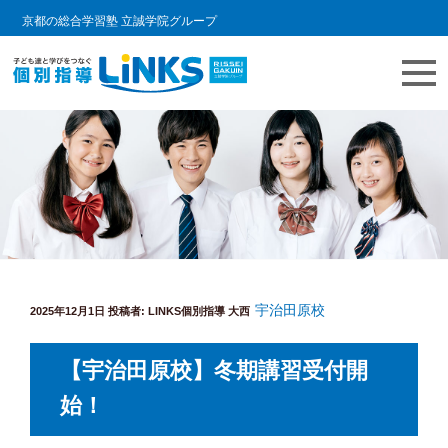
京都の総合学習塾 立誠学院グループ
コ
教室情報ブログ | LINKS個別指導
個別指導塾 リンクスの日常をご紹介します。
ン
テ
ン
ツ
へ
ス
キ
宇治田原校
投
ッ
2025年12月1日
投稿者:
LINKS個別指導 大西
稿
プ
日:
【宇治田原校】冬期講習受付開
始！