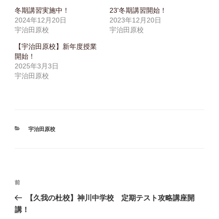
t
有
で
e
す
共
冬期講習実施中！
23'冬期講習開始！
r
る
有
2024年12月20日
2023年12月20日
で
に
(
共
は
新
宇治田原校
宇治田原校
有
ク
し
(
リ
い
新
ッ
ウ
【宇治田原校】新年度授業
し
ク
ィ
開始！
い
し
ン
ウ
て
ド
2025年3月3日
ィ
く
ウ
ン
だ
で
宇治田原校
ド
さ
開
ウ
い
き
で
(
ま
開
新
す
き
し
)
ま
い
す
ウ
)
ィ
ン
カ
宇治田原校
ド
テ
ウ
で
ゴ
開
リ
き
ま
ー
す
)
投
前
前
の
【久我の杜校】神川中学校 定期テスト攻略講座開
稿
投
講！
稿