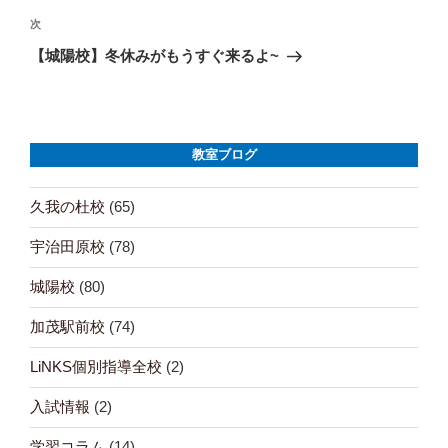
ナ
次
次
ビ
の
【城陽校】冬休みがもうすぐ来るよ~
ゲ
投
稿
ー
シ
教室ブログ
ョ
久我の杜校
(65)
ン
宇治田原校
(78)
城陽校
(80)
加茂駅前校
(74)
LiNKS個別指導全校
(2)
入試情報
(2)
学習コラム
(14)