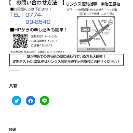
共有:
ク
F
ク
リ
a
リ
ッ
c
ッ
ク
e
ク
し
b
し
て
o
て
T
o
L
w
k
I
i
で
N
関連
t
共
E