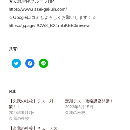
★立誠学院グループHP
https://www.rissei-gakuin.com/
☆Google口コミもよろしくお願いします！☆
https://g.page/r/CW8_BX1ruLiKEB0/review
共有:
ク
F
ク
リ
a
リ
ッ
c
ッ
ク
e
ク
し
b
し
て
o
て
T
o
L
w
k
I
i
で
N
関連
t
共
E
t
有
で
e
す
共
【久我の杜校】テスト対
定期テスト攻略講座開講！
r
る
有
策！！
2023年6月15日
で
に
(
共
は
新
2024年9月7日
久我の杜校
有
ク
し
(
リ
い
久我の杜校
新
ッ
ウ
し
ク
ィ
【久我の杜校】さぁ、テス
い
し
ン