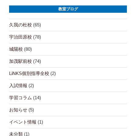
ー
教室ブログ
シ
ョ
久我の杜校
(65)
ン
宇治田原校
(78)
城陽校
(80)
加茂駅前校
(74)
LiNKS個別指導全校
(2)
入試情報
(2)
学習コラム
(14)
お知らせ
(5)
イベント情報
(1)
未分類
(1)