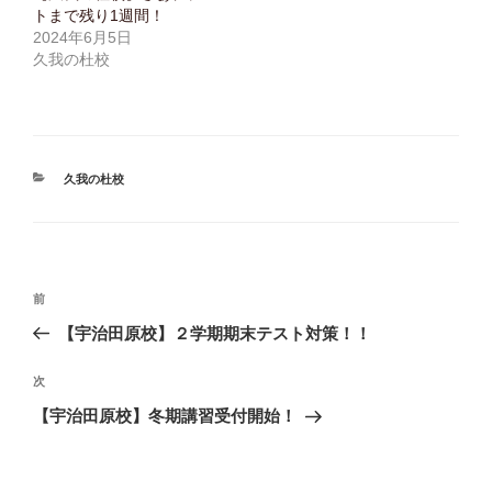
ウ
て
ド
トまで残り1週間！
ィ
く
ウ
ン
だ
で
2024年6月5日
ド
さ
開
久我の杜校
ウ
い
き
で
(
ま
開
新
す
き
し
)
ま
い
す
ウ
)
ィ
ン
ド
ウ
カ
久我の杜校
で
テ
開
き
ゴ
ま
リ
す
)
ー
投
前
前
の
【宇治田原校】２学期期末テスト対策！！
稿
投
ナ
稿
次
次
の
【宇治田原校】冬期講習受付開始！
ビ
投
ゲ
稿