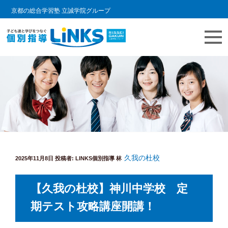
京都の総合学習塾 立誠学院グループ
コ
教室情報ブログ | LINKS個別指導
個別指導塾 リンクスの日常をご紹介します。
ン
テ
ン
ツ
へ
ス
キ
久我の杜校
投
ッ
2025年11月8日
投稿者:
LINKS個別指導 林
稿
プ
日:
【久我の杜校】神川中学校 定
期テスト攻略講座開講！