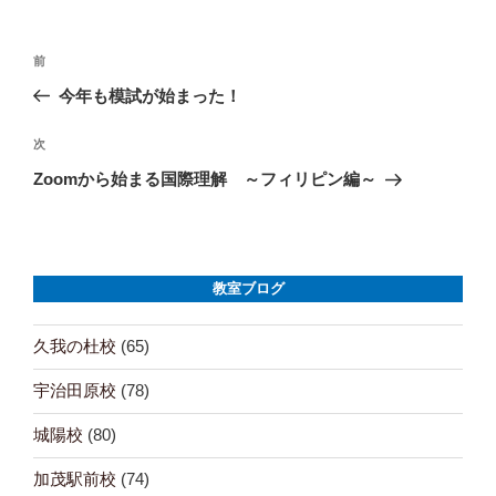
す
)
ー
投
前
前
の
今年も模試が始まった！
稿
投
ナ
稿
次
次
の
Zoomから始まる国際理解 ～フィリピン編～
ビ
投
ゲ
稿
ー
教室ブログ
シ
ョ
久我の杜校
(65)
ン
宇治田原校
(78)
城陽校
(80)
加茂駅前校
(74)