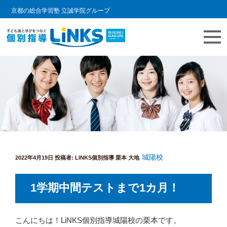
京都の総合学習塾 立誠学院グループ
コ
教室情報ブログ | LINKS個別指導
個別指導塾 リンクスの日常をご紹介します。
ン
テ
ン
ツ
へ
ス
キ
城陽校
投
ッ
2022年4月19日
投稿者:
LINKS個別指導 栗本 大地
稿
プ
日:
1学期中間テストまで1カ月！
こんにちは！LiNKS個別指導城陽校の栗本です。