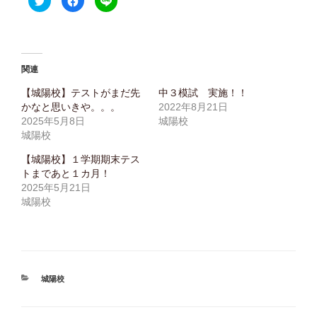
リ
a
リ
ッ
c
ッ
ク
e
ク
し
b
し
て
o
て
T
o
L
w
k
I
i
で
N
関連
t
共
E
t
有
で
e
す
共
【城陽校】テストがまだ先
中３模試 実施！！
r
る
有
かなと思いきや。。。
2022年8月21日
で
に
(
共
は
新
2025年5月8日
城陽校
有
ク
し
(
リ
い
城陽校
新
ッ
ウ
し
ク
ィ
【城陽校】１学期期末テス
い
し
ン
ウ
て
ド
トまであと１カ月！
ィ
く
ウ
ン
だ
で
2025年5月21日
ド
さ
開
城陽校
ウ
い
き
で
(
ま
開
新
す
き
し
)
ま
い
す
ウ
)
ィ
ン
ド
ウ
カ
城陽校
で
テ
開
き
ゴ
ま
リ